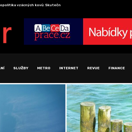
opolitika vzácných kovů: Skutečná cena za zelenou a...
Ekonomi
NÍ
SLUŽBY
METRO
INTERNET
REVUE
FINANCE