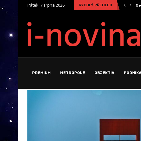
Pátek, 7 srpna 2026
RYCHLÝ PŘEHLED
Zaměstnanec na „střídačku“? Nastupuje éra Cross-Company Mobility
Ge
PREMIUM
METROPOLE
OBJEKTIV
PODNIKÁ