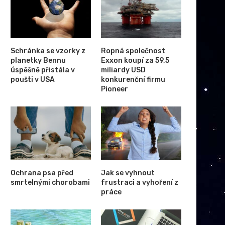
Schránka se vzorky z
Ropná společnost
planetky Bennu
Exxon koupí za 59,5
úspěšně přistála v
miliardy USD
poušti v USA
konkurenční firmu
Pioneer
Ochrana psa před
Jak se vyhnout
smrtelnými chorobami
frustraci a vyhoření z
práce