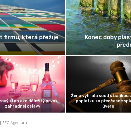
Zaměstnanec na „s
při klubovém tanci
C
omika pozornosti: Proč se
Cesta podnikatele: Jak pr
tředění stalo nejvzácnější
odvážnou myšlenku ve fung
komoditou 21. století
firmu
 | SEO Agentura