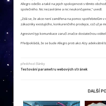
Allegro odešlo a také na jejich spokojenosti s těmito obchod
společného. Nic nezavíráme a nic neukončujeme,“ uvedl.
„Zdá se, že akce není zaměřena na pomoc spotřebitelům v nou
zákazníky existujícího, konkurenčního prodejce, což už je m
Agresivní typ komunikace zaručí značce dostatečnou viditeln
Předpokládá, že se bude Allegro proti akci Alzy adekvátně b
předchozí články
Testování parametru webových stránek
DALŠÍ P