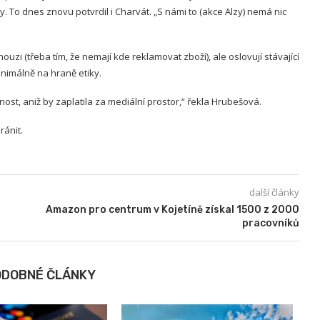
y. To dnes znovu potvrdil i Charvát. „S námi to (akce Alzy) nemá nic
zi (třeba tím, že nemají kde reklamovat zboží), ale oslovují stávající
inimálně na hraně etiky.
ost, aniž by zaplatila za mediální prostor,“ řekla Hrubešová.
ránit.
další články
Amazon pro centrum v Kojetíně získal 1500 z 2000
pracovníků
ODOBNÉ ČLÁNKY