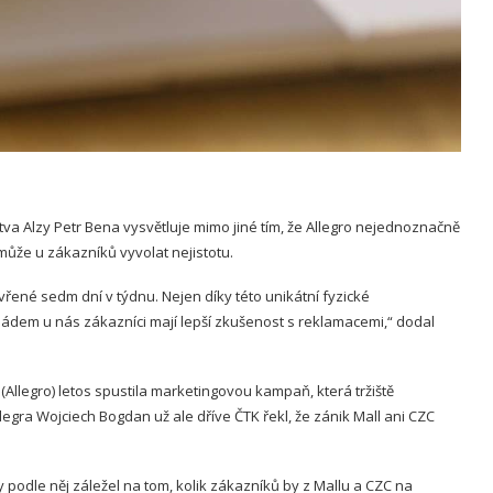
 Alzy Petr Bena vysvětluje mimo jiné tím, že Allegro nejednoznačně
může u zákazníků vyvolat nejistotu.
řené sedm dní v týdnu. Nejen díky této unikátní fyzické
m pádem u nás zákazníci mají lepší zkušenost s reklamacemi,“ dodal
ma (Allegro) letos spustila marketingovou kampaň, která tržiště
Allegra Wojciech Bogdan už ale dříve ČTK řekl, že zánik Mall ani CZC
y podle něj záležel na tom, kolik zákazníků by z Mallu a CZC na