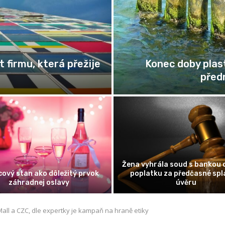
Zaměstnanec na „s
při klubovém tanci
C
omika pozornosti: Proč se
Cesta podnikatele: Jak pr
tředění stalo nejvzácnější
odvážnou myšlenku ve fung
komoditou 21. století
firmu
 Mall a CZC, dle expertky je kampaň na hraně etiky