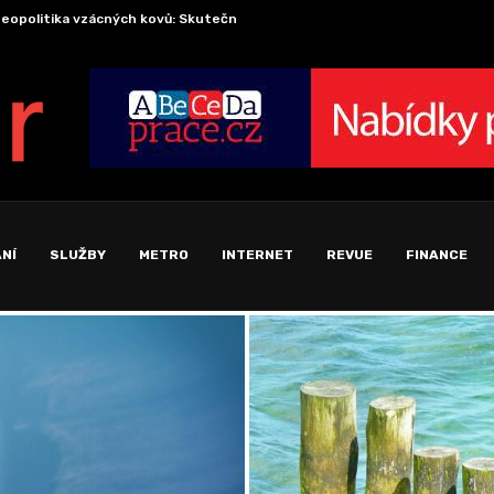
eopolitika vzácných kovů: Skutečná cena za zelenou a...
Cesta
konomika pozornosti: Proč se soustředění stalo nejvzácnější komoditou..
NÍ
SLUŽBY
METRO
INTERNET
REVUE
FINANCE