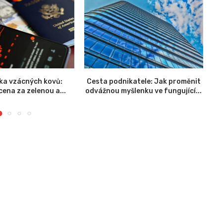
ika vzácných kovů:
Cesta podnikatele: Jak proměnit
K
ena za zelenou a...
odvážnou myšlenku ve fungující...