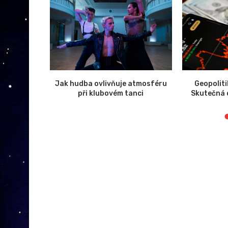
 zlevňují,
Jak hudba ovlivňuje atmosféru
Geopolit
komponentů
při klubovém tanci
Skutečná c