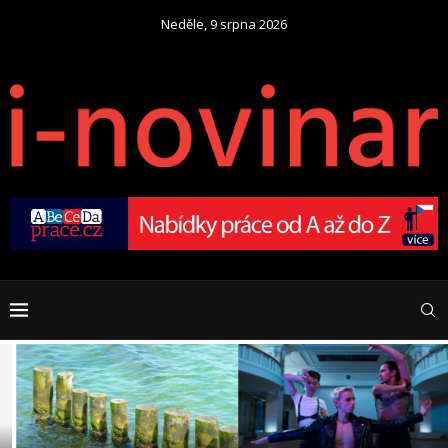
Neděle, 9 srpna 2026
Zaměstnanec na „střídačku“?
Jak hudba ovlivňuje
Nastupuje éra Cross-