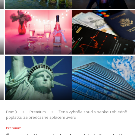
atmosféru při klubovém tanci
Company Mobility
Ekonomika pozornosti: Proč
Geopolitika vzácných kovů:
se soustředění stalo
Skutečná cena za zelenou a
nejvzácnější komoditou 21.
digitální revoluci
století
Konec doby plastové: Proč
Cesta podnikatele: Jak
v roce 2026 dáváme
proměnit odvážnou myšlenku
přednost obalům z hub...
ve fungující firmu
Domů
Premium
Žena vyhrála soud s bankou ohledně
poplatku za předčasné splacení úvěru
Premium