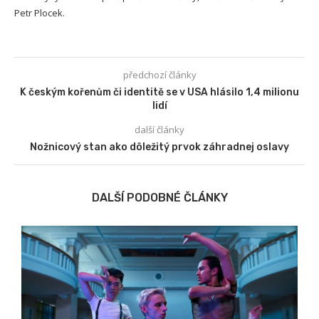
Petr Plocek.
předchozí články
K českým kořenům či identitě se v USA hlásilo 1,4 milionu
lidí
další články
Nožnicový stan ako dôležitý prvok záhradnej oslavy
DALŠÍ PODOBNÉ ČLÁNKY