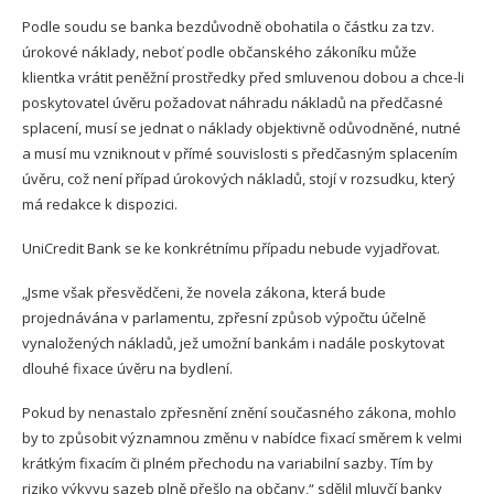
Podle soudu se banka bezdůvodně obohatila o částku za tzv.
úrokové náklady, neboť podle občanského zákoníku může
klientka vrátit peněžní prostředky před smluvenou dobou a chce-li
poskytovatel úvěru požadovat náhradu nákladů na předčasné
splacení, musí se jednat o náklady objektivně odůvodněné, nutné
a musí mu vzniknout v přímé souvislosti s předčasným splacením
úvěru, což není případ úrokových nákladů, stojí v rozsudku, který
má redakce k dispozici.
UniCredit Bank se ke konkrétnímu případu nebude vyjadřovat.
„Jsme však přesvědčeni, že novela zákona, která bude
projednávána v parlamentu, zpřesní způsob výpočtu účelně
vynaložených nákladů, jež umožní bankám i nadále poskytovat
dlouhé fixace úvěru na bydlení.
Pokud by nenastalo zpřesnění znění současného zákona, mohlo
by to způsobit významnou změnu v nabídce fixací směrem k velmi
krátkým fixacím či plném přechodu na variabilní sazby. Tím by
riziko výkyvu sazeb plně přešlo na občany,“ sdělil mluvčí banky