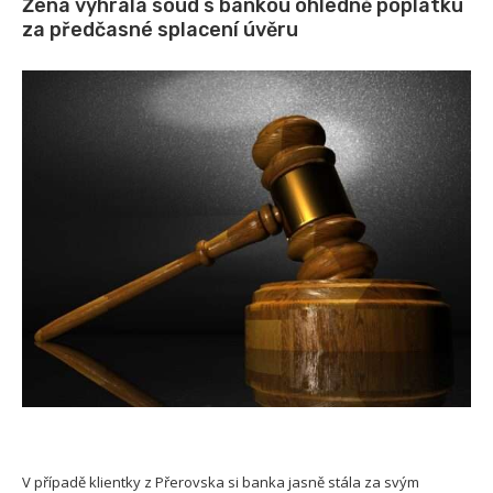
Žena vyhrála soud s bankou ohledně poplatku
za předčasné splacení úvěru
V případě klientky z Přerovska si banka jasně stála za svým