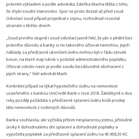
právním výkladem a podle advokáta Zdeňka Macha těžila z toho,
že chybí soudní stanovisko. Spor se proto dostal až před soud.
Odvolací soud případ projednal v srpnu, rozhodnutí rozeslal
stranám v těchto dnech.
„Soud prvního stupně i soud odvolací jasně řekl, že jde o plnění bez
právního důvodu a banky si nic takového účtovat nemohou. Jejich
náklady za předčasné ukončení úvěru mohou být v řádu stovek
korun, na které mají nárok v podobě administrativního poplatku.
Účtovat cokoliv navíc je podle soudu bezdůvodné obohacení z
jejich strany,“ řekl advokát Mach.
Konkrétní případ se týkal hypotečního úvěru na nemovitost
uzavřeného s bankou UniCredit Bank v roce 2018. Žalobkyně o dva
roky později požádala o předčasné splacení úvěru kvůli prodeji
této nemovitosti z rodinných důvodů.
Banka souhlasila, ale vyčíslila přitom nesplacenou jistinu, příslušné
úroky k dohodnutému dni splacení a dohodnuté poplatky a
vypočetla poplatek za předčasné splacení úvěru na 45.958,35 Kč.