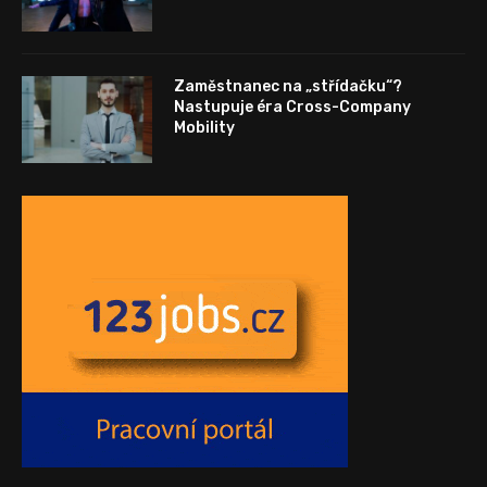
Zaměstnanec na „střídačku“?
Nastupuje éra Cross-Company
Mobility