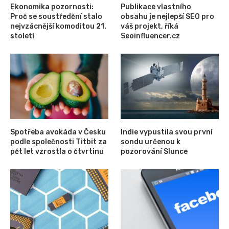
Ekonomika pozornosti:
Publikace vlastního
Proč se soustředění stalo
obsahu je nejlepší SEO pro
nejvzácnější komoditou 21.
váš projekt, říká
století
Seoinfluencer.cz
Spotřeba avokáda v Česku
Indie vypustila svou první
podle společnosti Titbit za
sondu určenou k
pět let vzrostla o čtvrtinu
pozorování Slunce