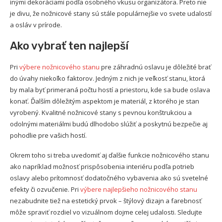
inými dekoráciami podľa osobného vkusu organizátora. Preto nie
je divu, že nožnicové stany sú stále populárnejšie vo svete udalostí
a osláv v prírode.
Ako vybrať ten najlepší
Pri
výbere nožnicového stanu
pre záhradnú oslavu je dôležité brať
do úvahy niekoľko faktorov. Jedným z nich je veľkosť stanu, ktorá
by mala byť primeraná počtu hostí a priestoru, kde sa bude oslava
konať. Ďalším dôležitým aspektom je materiál, z ktorého je stan
vyrobený. Kvalitné nožnicové stany s pevnou konštrukciou a
odolnými materiálmi budú dlhodobo slúžiť a poskytnú bezpečie aj
pohodlie pre vašich hostí.
Okrem toho si treba uvedomiť aj ďalšie funkcie nožnicového stanu
ako napríklad možnosť prispôsobenia interiéru podľa potrieb
oslavy alebo prítomnosť dodatočného vybavenia ako sú svetelné
efekty či ozvučenie. Pri
výbere najlepšieho nožnicového stanu
nezabudnite tiež na estetický prvok – štýlový dizajn a farebnosť
môže spraviť rozdiel vo vizuálnom dojme celej udalosti. Sledujte