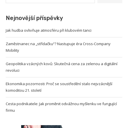
Nejnovější příspěvky
Jak hudba ovlivňuje atmosféru při klubovém tanci
Zaměstnanec na „střídačku“? Nastupuje éra Cross-Company
Mobility
Geopolitika vzácných kovů: Skutečná cena za zelenou a digitální
revoluci
Ekonomika pozornosti: Proč se soustředění stalo nejvzácnější
komoditou 21. století
Cesta podnikatele: Jak proměnit odvážnou myšlenku ve fungující
firmu