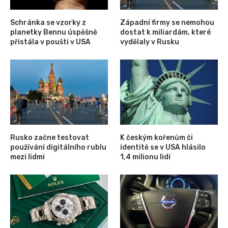
Schránka se vzorky z
Západní firmy se nemohou
planetky Bennu úspěšně
dostat k miliardám, které
přistála v poušti v USA
vydělaly v Rusku
Rusko začne testovat
K českým kořenům či
používání digitálního rublu
identitě se v USA hlásilo
mezi lidmi
1,4 milionu lidí