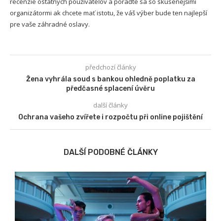
recenzie ostatných používateľov a poraďte sa so skúsenejšími
organizátormi ak chcete mať istotu, že váš výber bude ten najlepší
pre vaše záhradné oslavy.
předchozí články
Žena vyhrála soud s bankou ohledně poplatku za
předčasné splacení úvěru
další články
Ochrana vašeho zvířete i rozpočtu při online pojištění
DALŠÍ PODOBNÉ ČLÁNKY