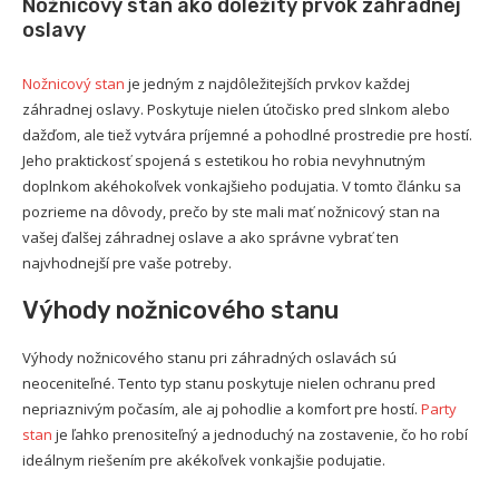
Nožnicový stan ako dôležitý prvok záhradnej
oslavy
Nožnicový stan
je jedným z najdôležitejších prvkov každej
záhradnej oslavy. Poskytuje nielen útočisko pred slnkom alebo
dažďom, ale tiež vytvára príjemné a pohodlné prostredie pre hostí.
Jeho praktickosť spojená s estetikou ho robia nevyhnutným
doplnkom akéhokoľvek vonkajšieho podujatia. V tomto článku sa
pozrieme na dôvody, prečo by ste mali mať nožnicový stan na
vašej ďalšej záhradnej oslave a ako správne vybrať ten
najvhodnejší pre vaše potreby.
Výhody nožnicového stanu
Výhody nožnicového stanu pri záhradných oslavách sú
neoceniteľné. Tento typ stanu poskytuje nielen ochranu pred
nepriaznivým počasím, ale aj pohodlie a komfort pre hostí.
Party
stan
je ľahko prenositeľný a jednoduchý na zostavenie, čo ho robí
ideálnym riešením pre akékoľvek vonkajšie podujatie.