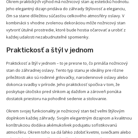
Okrem praktických výhod má nožnicový stan aj estetickú hodnotu.
Jeho elegantný dizajn pridáva do záhrady štýlovosť a eleganciu,
čím sa stane dôležitou súčasťou celkového atmosféry oslavy. V
kombinácii s vhodne zvolenou dekoráciou môže nožnicový stan
vytvoriť útulné prostredie, ktoré bude hostia očarovať a urobiť z
každej udalosti nezabudnuteľné spomienky.
Praktickosť a štýl v jednom
Praktickosť a štýl v jednom – to je presne to, čo prináša nožnicový
stan do záhradnej oslavy. Tento typ stanu je ideálny pre rôzne
príležitosti ako sú rodinné grilovačky, narodeninové oslavy alebo
dokonca svadby v prírode. Jeho praktickosť spočíva v tom, že
poskytuje útočisko pred slnkom aj dažďom a zároveň ponúka
dostatok priestoru na pohodlné sedenie a stolovanie.
Okrem svojej funkcionality je nožnicový stan tiež veľmi štýlovým
doplnkom každej záhrady. Svojím elegantným dizajnom a kvalitnou
konštrukciou dodáva akémukoľvek podujatiu sofistikovanú
atmosféru. Okrem toho sa dá ľahko zdobiť kvetmi, sviečkami alebo