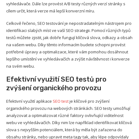
vyhledávače. Dále lze provést A/B testy různých verzí stránky s
cílem určit, která verze má lepší konverzní míru.
Celkově řečeno, SEO testování je nepostradatelným nástrojem pro
identifikaci slabých míst ve vaší SEO strategii. Pomocí různých typů
testů můžete zjistit, jak dobře fungují klíčová slova, odkazy a obsah
na vašem webu. Díky těmto informacím budete schopni provést
potřebné úpravy a optimalizace, které vám pomohou dosáhnout
lepšího umístění ve vyhledávačích a zvýšit návštěvnost i konverze
na svém webu.
Efektivní využití SEO testů pro
zvýšení organického provozu
Efektivní využití aplikace
SEO test
je klíčové pro zvýšení
organického provozu na webových stránkách. SEO testy umožňují
analyzovat a optimalizovat různé faktory ovlivňující viditelnost
webu ve vyhledávačích. Díky nim lze například identifikovat klíčová
slova s nejvyšším potenciálem, která by měla být zařazena do
obsahu stránky, nebo upravit meta tagy tak, aby lépe odpovídaly