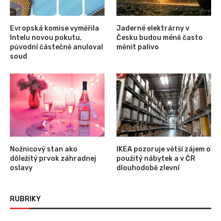
Evropská komise vyměřila
Jaderné elektrárny v
Intelu novou pokutu,
Česku budou méně často
původní částečně anuloval
měnit palivo
soud
Nožnicový stan ako
IKEA pozoruje větší zájem o
dôležitý prvok záhradnej
použitý nábytek a v ČR
oslavy
dlouhodobě zlevní
RUBRIKY