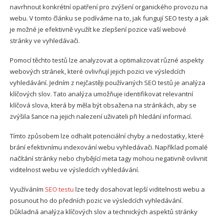
navrhnout konkrétní opatření pro zvýšení organického provozu na
webu. V tomto článku se podíváme na to, jak fungují SEO testy a jak
je možné je efektivně využít ke zlepšení pozice vaší webové
stránky ve vyhledávači.
Pomocí těchto testů lze analyzovat a optimalizovat různé aspekty
webových stránek, které ovlivňují jejich pozici ve výsledcích
vyhledávání. Jedním z nejčastěji používaných SEO testů je analýza
klíčových slov. Tato analýza umožňuje identifikovat relevantní
klíčová slova, která by měla být obsažena na stránkách, aby se
zvýšila šance na jejich nalezení uživateli při hledání informací.
Tímto způsobem lze odhalit potenciální chyby a nedostatky, které
brání efektivnímu indexování webu vyhledávači. Například pomalé
načítání stránky nebo chybějící meta tagy mohou negativně ovlivnit
viditelnost webu ve výsledcích vyhledávání.
Využíváním
SEO testu
lze tedy dosahovat lepší viditelnosti webu a
posunout ho do předních pozic ve výsledcích vyhledávání.
Důkladná analýza klíčových slov a technických aspektů stránky