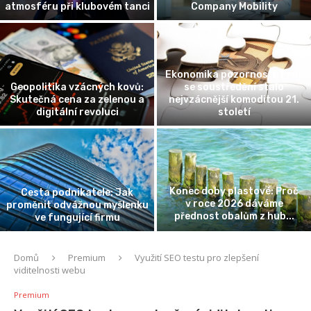
atmosféru při klubovém tanci
Company Mobility
Ekonomika pozornosti: Proč
Geopolitika vzácných kovů:
se soustředění stalo
Skutečná cena za zelenou a
nejvzácnější komoditou 21.
digitální revoluci
století
Konec doby plastové: Proč
Cesta podnikatele: Jak
v roce 2026 dáváme
proměnit odvážnou myšlenku
přednost obalům z hub...
ve fungující firmu
Domů
Premium
Využití SEO testu pro zlepšení
viditelnosti webu
Premium