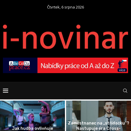
Čtvrtek, 6 srpna 2026
Zaměstnanec na „střídačku“?
Jak hudba ovlivňuje
Nastupuje éra Cross-