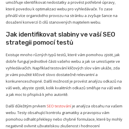
umožňuje identifikovat nedostatky a provést potřebné úpravy,
které povedou k optimalizaci webu pro vyhledávače. To zase
přináší více organického provozu na stránku a zvyšuje šance na
dosažení konverzí či cílů stanovených majitelem webu.
Jak identifikovat slabiny ve vaší SEO
strategii pomocí testů
Existuje mnoho různých typů testů, které vám pomohou zjistit, jak
dobře fungují jednotlivé části vašeho webu a jak se umisťujete ve
vyhledávačích. Například testování klíčových slov vám ukáže, zda
je vámi použité klíčové slovo dostatečně relevantní a
konkurenceschopné. Další možností je provést analýzu odkazů na
váš web, abyste zjistili, kolik kvalitních odkazů směřuje na váš web
a jak moc to přispívá k jeho autoritě.
Další důležitým prvkem
SEO testování
je analýza obsahu na vašem
webu. Testy obsahující kontrolu gramatiky a pravopisu vám
pomohou odhalit překlepy nebo chybné formulace, které by mohly
negativně ovlivnit uživatelskou zkušenost i hodnocení