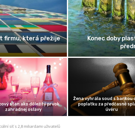
Zaměstnanec na „s
při klubovém tanci
C
omika pozornosti: Proč se
Cesta podnikatele: Jak pr
tředění stalo nejvzácnější
odvážnou myšlenku ve fung
komoditou 21. století
firmu
ální síť s 2,8 miliardami uživatelů