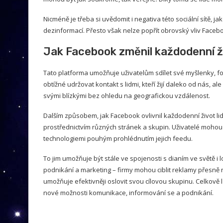
Nicméně je třeba si uvědomit i negativa této sociální sítě,
dezinformací. Přesto však nelze popřít obrovský vliv Faceb
Jak Facebook změnil každodenní ži
Tato platforma umožňuje uživatelům sdílet své myšlenky, fot
obtížné udržovat kontakt s lidmi, kteří žijí daleko od nás,
svými blízkými bez ohledu na geografickou vzdálenost.
Dalším způsobem, jak Facebook ovlivnil každodenní život lid
prostřednictvím různých stránek a skupin. Uživatelé mohou b
technologiemi pouhým prohlédnutím jejich feedu.
To jim umožňuje být stále ve spojenosti s dianím ve světě i
podnikání a marketing – firmy mohou ciblit reklamy přesně na
umožňuje efektivněji oslovit svou cílovou skupinu. Celkově lz
nové možnosti komunikace, informování se a podnikání.