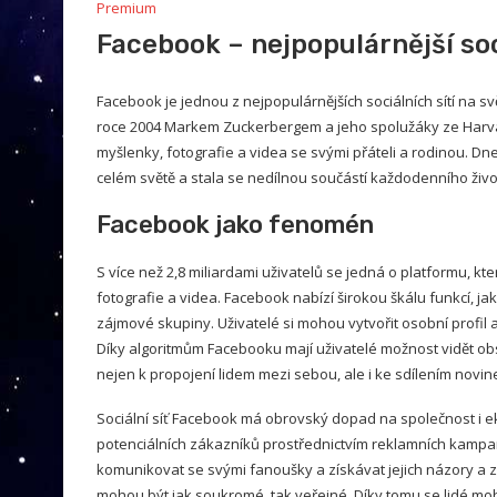
Premium
Facebook – nejpopulárnější soci
Facebook je jednou z nejpopulárnějších sociálních sítí na svě
roce 2004 Markem Zuckerbergem a jeho spolužáky ze Harva
myšlenky, fotografie a videa se svými přáteli a rodinou. Dnes
celém světě a stala se nedílnou součástí každodenního živo
Facebook jako fenomén
S více než 2,8 miliardami uživatelů se jedná o platformu, kte
fotografie a videa. Facebook nabízí širokou škálu funkcí, 
zájmové skupiny. Uživatelé si mohou vytvořit osobní profil a 
Díky algoritmům Facebooku mají uživatelé možnost vidět obsah 
nejen k propojení lidem mezi sebou, ale i ke sdílením novine
Sociální síť Facebook má obrovský dopad na společnost i ek
potenciálních zákazníků prostřednictvím reklamních kampa
komunikovat se svými fanoušky a získávat jejich názory a 
mohou být jak soukromé, tak veřejné. Díky tomu se lidé moh