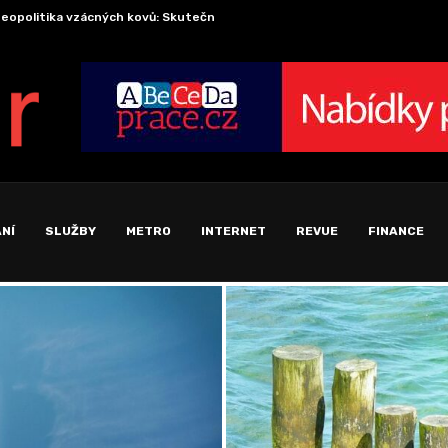
eopolitika vzácných kovů: Skutečná cena za zelenou a...
Ekono
NÍ
SLUŽBY
METRO
INTERNET
REVUE
FINANCE