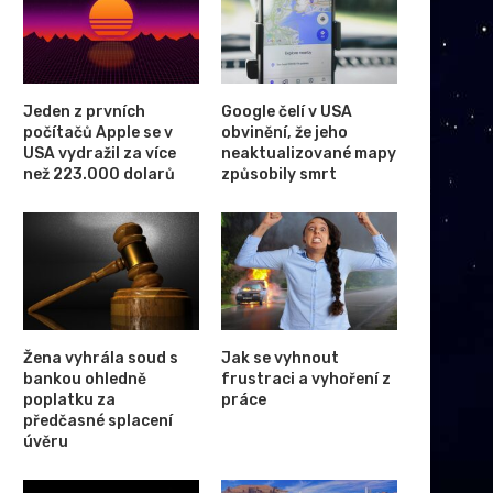
Jeden z prvních
Google čelí v USA
počítačů Apple se v
obvinění, že jeho
USA vydražil za více
neaktualizované mapy
než 223.000 dolarů
způsobily smrt
Žena vyhrála soud s
Jak se vyhnout
bankou ohledně
frustraci a vyhoření z
onec doby plastové: Proč v roce
Ochrana vašeho zvířete 
poplatku za
práce
2026 dáváme...
rozpočtu při online pojiště
předčasné splacení
úvěru