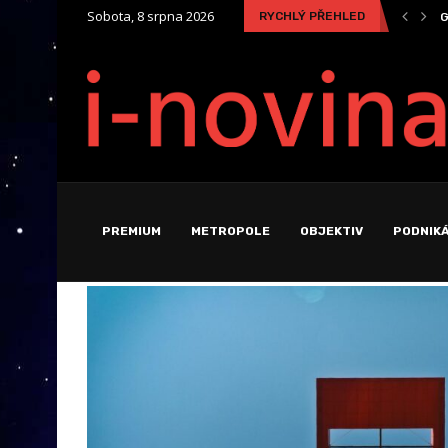
Sobota, 8 srpna 2026
RYCHLÝ PŘEHLED
Zaměstnanec na „střídačku“? Nastupuje éra Cross-Company Mobility
G
PREMIUM
METROPOLE
OBJEKTIV
PODNIKÁ