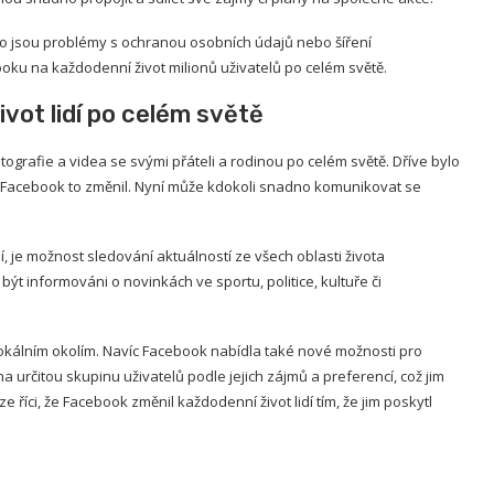
 jako jsou problémy s ochranou osobních údajů nebo šíření
ooku na každodenní život milionů uživatelů po celém světě.
vot lidí po celém světě
ografie a videa se svými přáteli a rodinou po celém světě. Dříve bylo
 ale Facebook to změnil. Nyní může kdokoli snadno komunikovat se
í, je možnost sledování aktuálností ze všech oblasti života
ýt informováni o novinkách ve sportu, politice, kultuře či
 lokálním okolím. Navíc Facebook nabídla také nové možnosti pro
 určitou skupinu uživatelů podle jejich zájmů a preferencí, což jim
e říci, že Facebook změnil každodenní život lidí tím, že jim poskytl