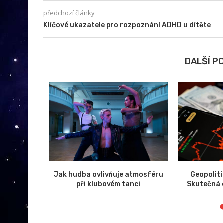
předchozí články
Klíčové ukazatele pro rozpoznání ADHD u dítěte
DALŠÍ P
 zlevňují,
Jak hudba ovlivňuje atmosféru
Geopolit
komponentů
při klubovém tanci
Skutečná c