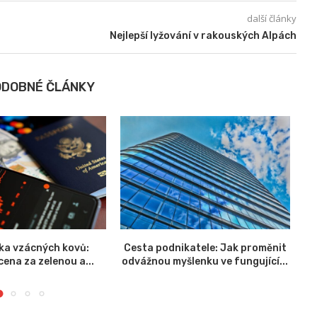
další články
Nejlepší lyžování v rakouských Alpách
ODOBNÉ ČLÁNKY
ika vzácných kovů:
Cesta podnikatele: Jak proměnit
K
ena za zelenou a...
odvážnou myšlenku ve fungující...