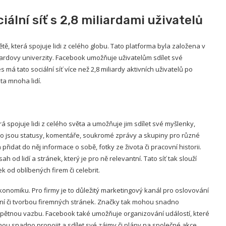
ální síť s 2,8 miliardami uživatelů
tě, která spojuje lidi z celého globu. Tato platforma byla založena v
rdovy univerzity. Facebook umožňuje uživatelům sdílet své
 má tato sociální síť více než 2,8 miliardy aktivních uživatelů po
ta mnoha lidí.
rá spojuje lidi z celého světa a umožňuje jim sdílet své myšlenky,
jako jsou statusy, komentáře, soukromé zprávy a skupiny pro různé
přidat do něj informace o sobě, fotky ze života či pracovní historii.
od lidí a stránek, který je pro ně relevantní. Tato síť tak slouží
k od oblíbených firem či celebrit.
onomiku. Pro firmy je to důležitý marketingový kanál pro oslovování
ní či tvorbou firemných stránek. Značky tak mohou snadno
zpětnou vazbu. Facebook také umožňuje organizování událostí, které
ou snadno propojit a sdílet své zájmy či plány na společné akce.