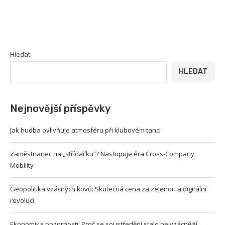
Hledat
HLEDAT
Nejnovější příspěvky
Jak hudba ovlivňuje atmosféru při klubovém tanci
Zaměstnanec na „střídačku“? Nastupuje éra Cross-Company
Mobility
Geopolitika vzácných kovů: Skutečná cena za zelenou a digitální
revoluci
Ekonomika pozornosti: Proč se soustředění stalo nejvzácnější