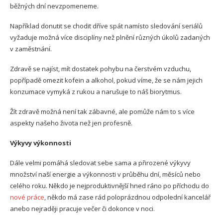
běžných dní nevzpomeneme.
Například donutit se chodit dříve spát namísto sledování seriálů
vyžaduje možná více disciplíny než plnění různých úkolů zadaných
v zaměstnání.
Zdravě se najíst, mít dostatek pohybu na čerstvém vzduchu,
popřípadě omezit kofein a alkohol, pokud víme, že se nám jejich
konzumace vymyká z rukou a narušuje to náš biorytmus.
Žít zdravě možná není tak zábavné, ale pomůže nám to s více
aspekty našeho života než jen profesně.
Výkyvy výkonnosti
Dále velmi pomáhá sledovat sebe sama a přirozené výkyvy
množství naší energie a výkonnosti v průběhu dní, měsíců nebo
celého roku. Někdo je nejproduktivnější hned ráno po příchodu do
nové práce
, někdo má zase rád poloprázdnou odpolední kancelář
anebo nejraději pracuje večer či dokonce v noci.