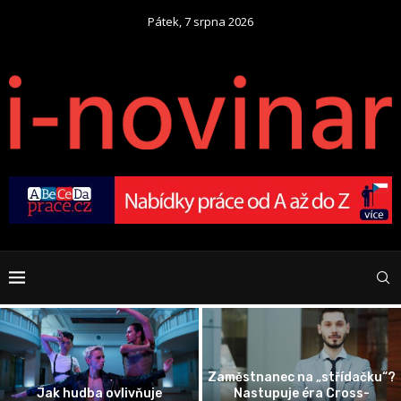
Pátek, 7 srpna 2026
Zaměstnanec na „střídačku“?
Jak hudba ovlivňuje
Nastupuje éra Cross-