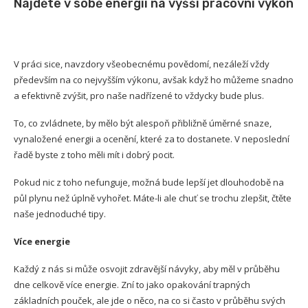
Najděte v sobě energii na vyšší pracovní výkon
V práci sice, navzdory všeobecnému povědomí, nezáleží vždy
především na co nejvyšším výkonu, avšak když ho můžeme snadno
a efektivně zvýšit, pro naše nadřízené to vždycky bude plus.
To, co zvládnete, by mělo být alespoň přibližně úměrné snaze,
vynaložené energii a ocenění, které za to dostanete. V neposlední
řadě byste z toho měli mít i dobrý pocit.
Pokud nic z toho nefunguje, možná bude lepší jet dlouhodobě na
půl plynu než úplně vyhořet. Máte-li ale chuť se trochu zlepšit, čtěte
naše jednoduché tipy.
Více energie
Každý z nás si může osvojit zdravější návyky, aby měl v průběhu
dne celkově více energie. Zní to jako opakování trapných
základních pouček, ale jde o něco, na co si často v průběhu svých