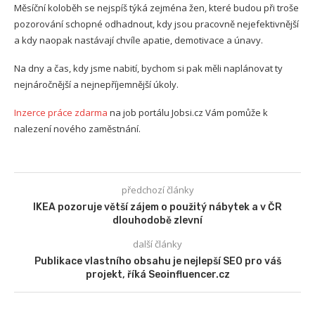
Měsíční koloběh se nejspíš týká zejména žen, které budou při troše
pozorování schopné odhadnout, kdy jsou pracovně nejefektivnější
a kdy naopak nastávají chvíle apatie, demotivace a únavy.
Na dny a čas, kdy jsme nabití, bychom si pak měli naplánovat ty
nejnáročnější a nejnepříjemnější úkoly.
Inzerce práce zdarma
na job portálu Jobsi.cz Vám pomůže k
nalezení nového zaměstnání.
předchozí články
IKEA pozoruje větší zájem o použitý nábytek a v ČR
dlouhodobě zlevní
další články
Publikace vlastního obsahu je nejlepší SEO pro váš
projekt, říká Seoinfluencer.cz