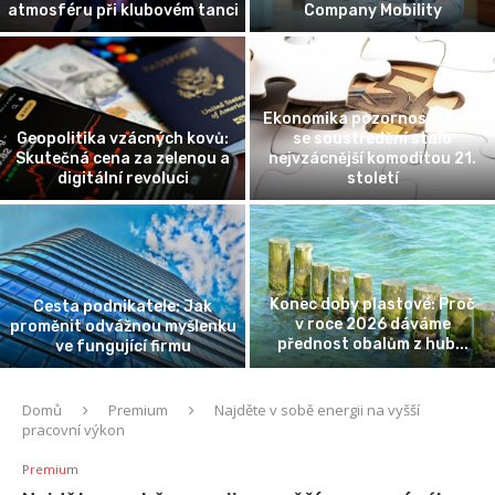
atmosféru při klubovém tanci
Company Mobility
Ekonomika pozornosti: Proč
Geopolitika vzácných kovů:
se soustředění stalo
Skutečná cena za zelenou a
nejvzácnější komoditou 21.
digitální revoluci
století
Konec doby plastové: Proč
Cesta podnikatele: Jak
v roce 2026 dáváme
proměnit odvážnou myšlenku
přednost obalům z hub...
ve fungující firmu
Domů
Premium
Najděte v sobě energii na vyšší
pracovní výkon
Premium