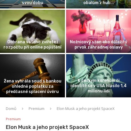
ům z hub...
atmosféru při klubovém tanci
Compa
Ekonomika 
Geopolitika vzácných kovů:
se sous
stan ako dôležitý
Skutečná cena za zelenou a
nejvzácněj
hradnej oslavy
digitální revoluci
ým kořenům či
Konec dob
Cesta podnikatele: Jak
 v USA hlásilo 1,4
v roce
proměnit odvážnou myšlenku
lionu lidí
přednost 
ve fungující firmu
Domů
Premium
Elon Musk a jeho projekt SpaceX
Premium
Elon Musk a jeho projekt SpaceX