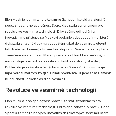
Elon Musk je jedním z nejvýznamnějších podnikatelů a vizionářů
současnosti. Jeho společnost SpaceX se stala synonymem pro
revoluci ve vesmírné technologii. Díky svému odhodlání a
inovativnímu přístupu se Muskovi podařilo vybudovat firmu, která
dokázala snížit náklady na vypouštění raket do vesmíru a otevřít
tak dveře pro komerční kosmickou dopravu. Své ambiciózní plány
zaměřené na kolonizaci Marsu prezentuje Elon Musk veřejně, což
mu zajišťuje obrovskou popularitu i kritiku ze strany skeptiků.
Pohled do jeho života a úspěchů v rámci SpaceX nám umožňuje
lépe porozumět tomuto geniálnímu podnikateli a jeho snaze změnit
budoucnost lidského osídlení vesmíru.
Revoluce ve vesmírné technologii
Elon Musk a jeho společnost SpaceX se stali synonymem pro
revoluci ve vesmírné technologii. Od svého založení v roce 2002 se
SpaceX zaměřuje na vývoj inovativních raketových systémů, které