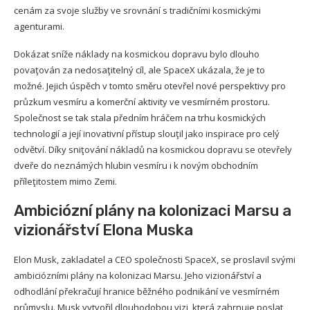
cenám za svoje služby ve srovnání s tradičními kosmickými
agenturami.
Dokázat sníže náklady na kosmickou dopravu bylo dlouho
povaţován za nedosaţitelný cíl, ale SpaceX ukázala, že je to
možné. Jejich úspěch v tomto směru otevřel nové perspektivy pro
průzkum vesmíru a komerční aktivity ve vesmírném prostoru.
Společnost se tak stala předním hráčem na trhu kosmických
technologií a její inovativní přístup slouţil jako inspirace pro celý
odvětví. Díky sniţování nákladů na kosmickou dopravu se otevřely
dveře do neznámých hlubin vesmíru i k novým obchodním
příleţitostem mimo Zemi.
Ambiciózní plány na kolonizaci Marsu a
vizionářství Elona Muska
Elon Musk, zakladatel a CEO společnosti SpaceX, se proslavil svými
ambiciózními plány na kolonizaci Marsu. Jeho vizionářství a
odhodlání překračují hranice běžného podnikání ve vesmírném
průmyslu. Musk vytvořil dlouhodobou vizi, která zahrnuje poslat