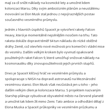
mají za cíl snížit náklady na kosmické lety a umožnit lidem
kolonizaci Marsu. Díky svým ambiciózním plánům a neustálému
inovování se Elon Musk stal jednou z nejvýraznějších postav
současného vesmírného průmyslu.
Jedním z hlavních úspěchů SpaceX je vytvoření rakety Falcon
Heavy, která je momentálně nejsilnějším nosičem na trhu. Tato
raketa dokáže dopravit téměř 64 tun nákladu do nízké oběžné
dráhy Země, což otevřelo nové možnosti pro komerční i vládní mise
do vesmíru. Dalším velkým krokem bylo vyvinutí opakovaně
použitelných raket Falcon 9, které umožňují snižovat náklady na
kosmonautiku díky znovupoužitelnosti jejich prvních stupňů.
Dnes je SpaceX klíčový hráč ve vesmírném průmyslu a
spolupracuje s NASA na dopravě astronautů na Mezinárodní
vesmírnou stanici. Elon Musk však nezůstává jen u toho – jeho
dalším velkým cílem je kolonizace Marsu. S projektem nazvaným
Starship plánuje vybudovat obyvatelné město na červené planetě
a umožnit tak lidem žít mimo Zemi. Tato ambice a odhodlání dělají z
Elona Muska a SpaceX průkopníky ve vesmírném průzkumu a