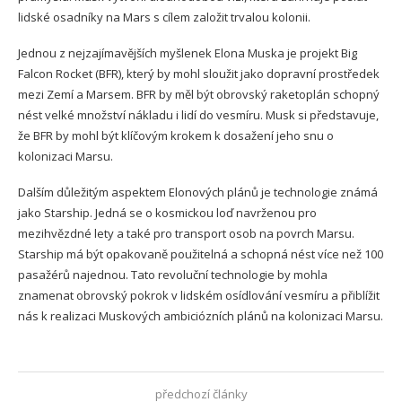
lidské osadníky na Mars s cílem založit trvalou kolonii.
Jednou z nejzajímavějších myšlenek Elona Muska je projekt Big
Falcon Rocket (BFR), který by mohl sloužit jako dopravní prostředek
mezi Zemí a Marsem. BFR by měl být obrovský raketoplán schopný
nést velké množství nákladu i lidí do vesmíru. Musk si představuje,
že BFR by mohl být klíčovým krokem k dosažení jeho snu o
kolonizaci Marsu.
Dalším důležitým aspektem Elonových plánů je technologie známá
jako Starship. Jedná se o kosmickou loď navrženou pro
mezihvězdné lety a také pro transport osob na povrch Marsu.
Starship má být opakovaně použitelná a schopná nést více než 100
pasažérů najednou. Tato revoluční technologie by mohla
znamenat obrovský pokrok v lidském osídlování vesmíru a přiblížit
nás k realizaci Muskových ambiciózních plánů na kolonizaci Marsu.
předchozí články