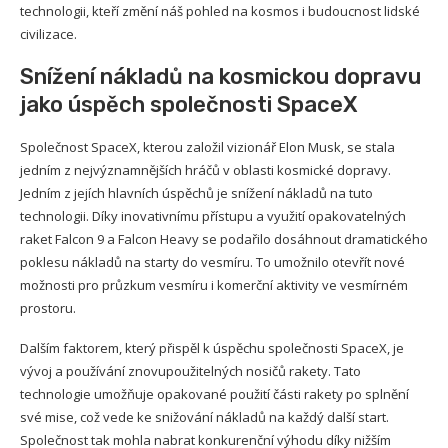
technologii, kteří změní náš pohled na kosmos i budoucnost lidské
civilizace.
Snížení nákladů na kosmickou dopravu
jako úspěch společnosti SpaceX
Společnost SpaceX, kterou založil vizionář Elon Musk, se stala
jedním z nejvýznamnějších hráčů v oblasti kosmické dopravy.
Jedním z jejích hlavních úspěchů je snížení nákladů na tuto
technologii. Díky inovativnímu přístupu a využití opakovatelných
raket Falcon 9 a Falcon Heavy se podařilo dosáhnout dramatického
poklesu nákladů na starty do vesmíru. To umožnilo otevřít nové
možnosti pro průzkum vesmíru i komerční aktivity ve vesmírném
prostoru.
Dalším faktorem, který přispěl k úspěchu společnosti SpaceX, je
vývoj a používání znovupoužitelných nosičů rakety. Tato
technologie umožňuje opakované použití části rakety po splnění
své mise, což vede ke snižování nákladů na každý další start.
Společnost tak mohla nabrat konkurenční výhodu díky nižším