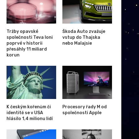
Tržby opavské
Škoda Auto zvažuje
společnosti Teva loni
vstup do Thajska
poprvé v historii
nebo Malajsie
přesáhly 11 miliard
korun
K českým kořenům či
Procesory řady M od
identitě se v USA
společnosti Apple
hlásilo 1,4 milionu lidí