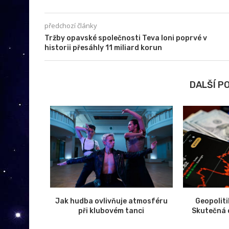
předchozí články
Tržby opavské společnosti Teva loni poprvé v
historii přesáhly 11 miliard korun
DALŠÍ P
 zlevňují,
Jak hudba ovlivňuje atmosféru
Geopolit
komponentů
při klubovém tanci
Skutečná c