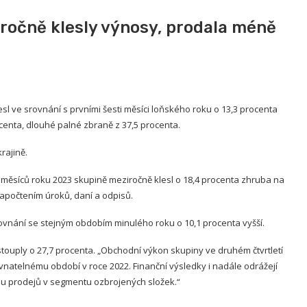
iročně klesly výnosy, prodala méně
esl ve srovnání s prvními šesti měsíci loňského roku o 13,3 procenta
centa, dlouhé palné zbraně z 37,5 procenta.
rajině.
 měsíců roku 2023 skupině meziročně klesl o 18,4 procenta zhruba na
započtením úroků, daní a odpisů.
srovnání se stejným obdobím minulého roku o 10,1 procenta vyšší.
 stouply o 27,7 procenta. „Obchodní výkon skupiny ve druhém čtvrtletí
srovnatelnému období v roce 2022. Finanční výsledky i nadále odrážejí
lu prodejů v segmentu ozbrojených složek.“