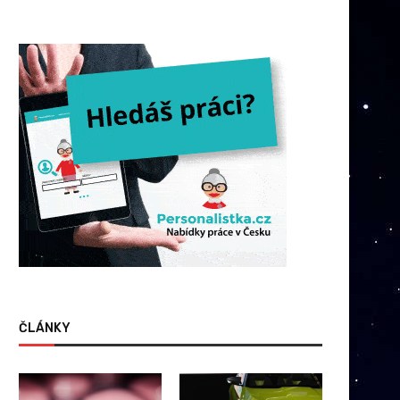
ČLÁNKY
onec doby plastové: Proč v roce
Ochrana vašeho zvířete 
2026 dáváme...
rozpočtu při online pojiště