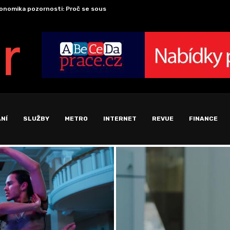
onomika pozornosti: Proč se soustředění stalo nejvzácnější komoditou...
Cesta p
NÍ
SLUŽBY
METRO
INTERNET
REVUE
FINANCE