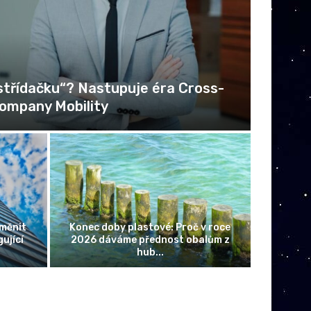
třídačku“? Nastupuje éra Cross-
Archit
ompany Mobility
oměnit
Konec doby plastové: Proč v roce
ující
2026 dáváme přednost obalům z
Ochrana 
hub...
p