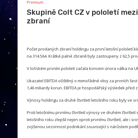
Premium
Skupině Colt CZ v pololetí mez
zbraní
Počet prodaných zbraní holdingu za první letošní pololetí kl
na 314.564. Krátké palné zbraně byly zastoupeny z 62,5 pro
V loňském prvním pololetí začala koncem února válka na Uk
Ukazatel EBITDA očištěný o mimořádné vlivy za prvních šest
1,46 miliardy korun. EBITDA je hospodářský výsledek před 
Výnosy holdingu za druhé čtvrtletí letošního roku byly ve 
Proti letošnímu prvnímu čtvrtletí výnosy ve druhém čtvrtletí
letošního roku zlepšil nejen oproti prvnímu čtvrtletí, ale i 
zvýšenou sezonnost podnikání související s nárůstem podí