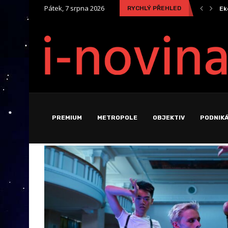
Pátek, 7 srpna 2026
RYCHLÝ PŘEHLED
ity
Geopolitika vzácných kovů: Skutečná cena za zelenou a...
Ek
PREMIUM
METROPOLE
OBJEKTIV
PODNIKÁ