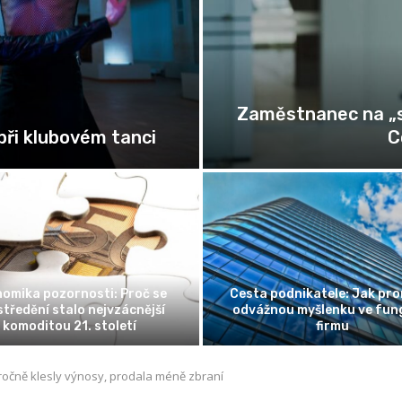
Zaměstnanec na „s
při klubovém tanci
C
omika pozornosti: Proč se
Cesta podnikatele: Jak pr
tředění stalo nejvzácnější
odvážnou myšlenku ve fung
komoditou 21. století
firmu
iročně klesly výnosy, prodala méně zbraní