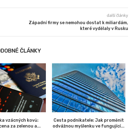
další články
Západní firmy se nemohou dostat k miliardám,
které vydělaly v Rusku
ODOBNÉ ČLÁNKY
ika vzácných kovů:
Cesta podnikatele: Jak proměnit
K
ena za zelenou a...
odvážnou myšlenku ve fungující...