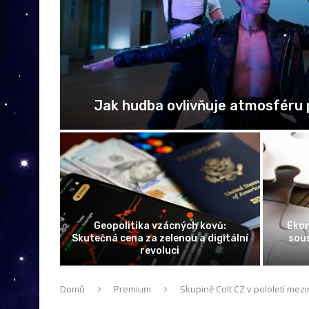
áme
Jak hudba ovlivňuje atmosféru 
Geopolitika vzácných kovů:
Ekon
titě se v
Skutečná cena za zelenou a digitální
sous
u lidí
revoluci
Domů
Premium
Skupině Colt CZ v pololetí mez