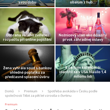
obalům z hub...
atmosféru při klubo
Geopolitika vzácný
řete i
Nožnicový stan ako dôležitý
Skutečná cena za z
pojištění
prvok záhradnej oslavy
digitální revol
K českým kořenům či
s bankou
Cesta podnikatel
identitě se v USA hlásilo 1,4
u za
proměnit odvážnou 
milionu lidí
í úvěru
ve fungující fi
Domů
Premium
Spotřeba avokáda v Česku podle
společnosti Titbit za pět let vzrostla o čtvrtinu
Premium