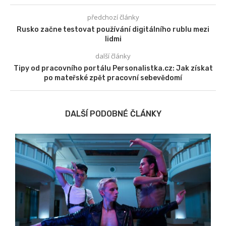
předchozí články
Rusko začne testovat používání digitálního rublu mezi
lidmi
další články
Tipy od pracovního portálu Personalistka.cz: Jak získat
po mateřské zpět pracovní sebevědomí
DALŠÍ PODOBNÉ ČLÁNKY