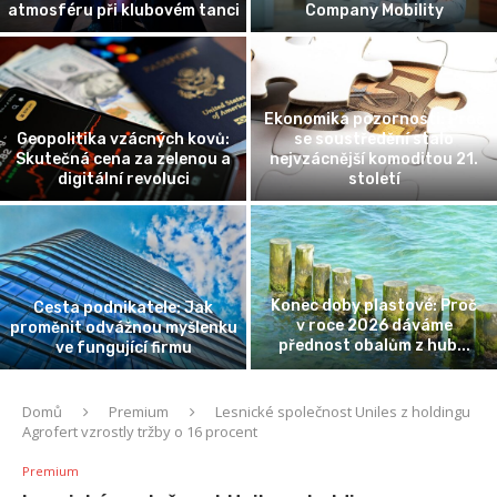
atmosféru při klubovém tanci
Company Mobility
Ekonomika pozornosti: Proč
Geopolitika vzácných kovů:
se soustředění stalo
Skutečná cena za zelenou a
nejvzácnější komoditou 21.
digitální revoluci
století
Konec doby plastové: Proč
Cesta podnikatele: Jak
v roce 2026 dáváme
proměnit odvážnou myšlenku
přednost obalům z hub...
ve fungující firmu
Domů
Premium
Lesnické společnost Uniles z holdingu
Agrofert vzrostly tržby o 16 procent
Premium