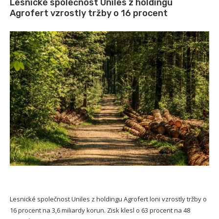
Lesnické společnost Uniles z holdingu
Agrofert vzrostly tržby o 16 procent
Lesnické společnost Uniles z holdingu Agrofert loni vzrostly tržby o
16 procent na 3,6 miliardy korun. Zisk klesl o 63 procent na 48