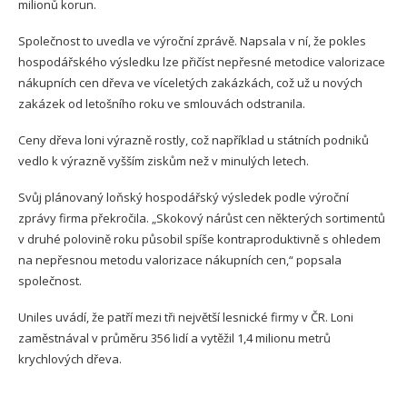
milionů korun.
Společnost to uvedla ve výroční zprávě. Napsala v ní, že pokles
hospodářského výsledku lze přičíst nepřesné metodice valorizace
nákupních cen dřeva ve víceletých zakázkách, což už u nových
zakázek od letošního roku ve smlouvách odstranila.
Ceny dřeva loni výrazně rostly, což například u státních podniků
vedlo k výrazně vyšším ziskům než v minulých letech.
Svůj plánovaný loňský hospodářský výsledek podle výroční
zprávy firma překročila. „Skokový nárůst cen některých sortimentů
v druhé polovině roku působil spíše kontraproduktivně s ohledem
na nepřesnou metodu valorizace nákupních cen,“ popsala
společnost.
Uniles uvádí, že patří mezi tři největší lesnické firmy v ČR. Loni
zaměstnával v průměru 356 lidí a vytěžil 1,4 milionu metrů
krychlových dřeva.