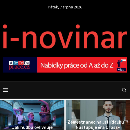
Pátek, 7 srpna 2026
Zaměstnanec na „střídačku“?
Jak hudba ovlivňuje
Nastupuje éra Cross-