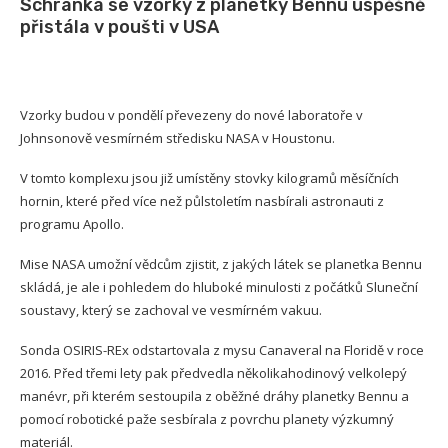
Schránka se vzorky z planetky Bennu úspěšně
přistála v poušti v USA
Vzorky budou v pondělí převezeny do nové laboratoře v
Johnsonově vesmírném středisku NASA v Houstonu.
V tomto komplexu jsou již umístěny stovky kilogramů měsíčních
hornin, které před více než půlstoletím nasbírali astronauti z
programu Apollo.
Mise NASA umožní vědcům zjistit, z jakých látek se planetka Bennu
skládá, je ale i pohledem do hluboké minulosti z počátků Sluneční
soustavy, který se zachoval ve vesmírném vakuu.
Sonda OSIRIS-REx odstartovala z mysu Canaveral na Floridě v roce
2016. Před třemi lety pak předvedla několikahodinový velkolepý
manévr, při kterém sestoupila z oběžné dráhy planetky Bennu a
pomocí robotické paže sesbírala z povrchu planety výzkumný
materiál.