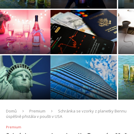
atmosféru při klubovém tanci
Company Mobility
Ekonomika pozornosti: Proč
Geopolitika vzácných kovů:
se soustředění stalo
Skutečná cena za zelenou a
nejvzácnější komoditou 21.
digitální revoluci
století
Konec doby plastové: Proč
Cesta podnikatele: Jak
v roce 2026 dáváme
proměnit odvážnou myšlenku
přednost obalům z hub...
ve fungující firmu
Domů
Premium
Schránka se vzorky z planetky Bennu
úspěšně přistála v poušti v USA
Premium