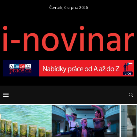
Čtvrtek, 6 srpna 2026
Zaměstnanec na „střídačku“?
Jak hudba ovlivňuje
Nastupuje éra Cross-