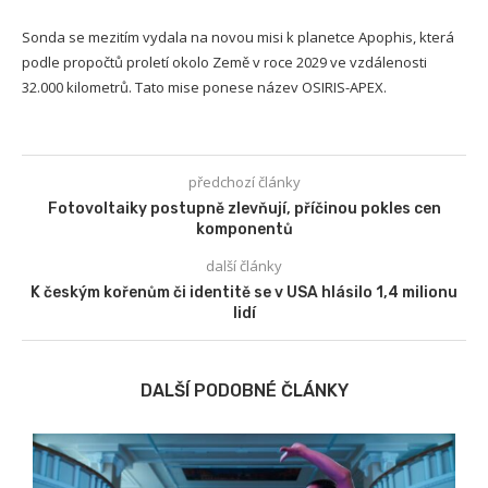
Sonda se mezitím vydala na novou misi k planetce Apophis, která
podle propočtů proletí okolo Země v roce 2029 ve vzdálenosti
32.000 kilometrů. Tato mise ponese název OSIRIS-APEX.
předchozí články
Fotovoltaiky postupně zlevňují, příčinou pokles cen
komponentů
další články
K českým kořenům či identitě se v USA hlásilo 1,4 milionu
lidí
DALŠÍ PODOBNÉ ČLÁNKY