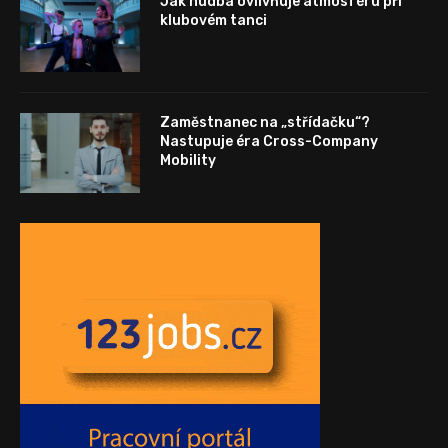
Jak hudba ovlivňuje atmosféru při
klubovém tanci
Zaměstnanec na „střídačku“?
Nastupuje éra Cross-Company
Mobility