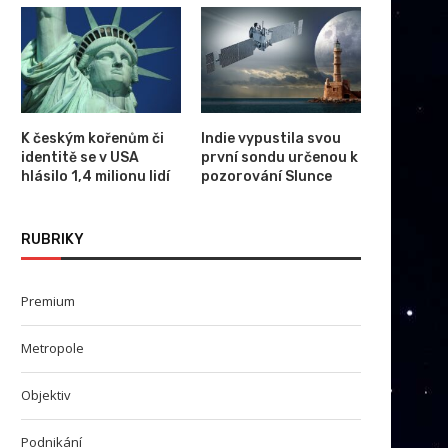
onec doby plastové: Proč v roce
Ochrana vašeho zvířete 
2026 dáváme...
rozpočtu při online pojiště
K českým kořenům či
Indie vypustila svou
identitě se v USA
první sondu určenou k
hlásilo 1,4 milionu lidí
pozorování Slunce
RUBRIKY
Premium
Metropole
Objektiv
Podnikání