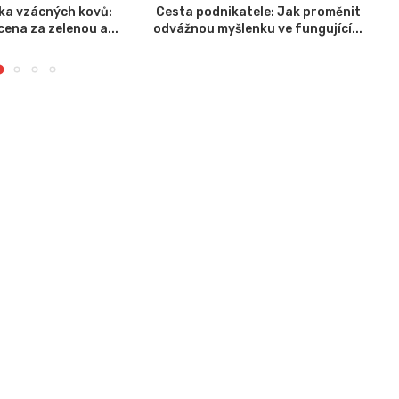
ika vzácných kovů:
Cesta podnikatele: Jak proměnit
K
ena za zelenou a...
odvážnou myšlenku ve fungující...