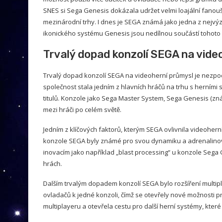
SNES si Sega Genesis dokázala udržet velmi loajální fanou
mezinárodní trhy. I dnes je SEGA známá jako jedna z nejvýzn
ikonického systému Genesis jsou nedílnou součástí tohoto
Trvalý dopad konzolí SEGA na vide
Trvalý dopad konzolí SEGA na videoherní průmysl je nezpoc
společnost stala jedním z hlavních hráčů na trhu s herním
titulů. Konzole jako Sega Master System, Sega Genesis (zná
mezi hráči po celém světě.
Jedním z klíčových faktorů, kterým SEGA ovlivnila videoherní
konzole SEGA byly známé pro svou dynamiku a adrenalinový 
inovacím jako například „blast processing“ u konzole Sega 
hrách.
Dalším trvalým dopadem konzolí SEGA bylo rozšíření multip
ovladačů k jedné konzoli, čímž se otevřely nové možnosti pr
multiplayeru a otevřela cestu pro další herní systémy, které 