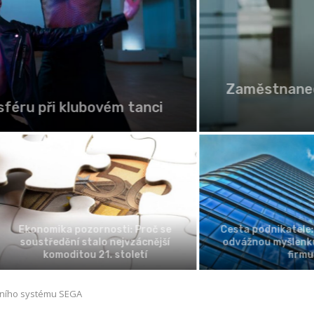
Zaměstnanec na „s
při klubovém tanci
C
omika pozornosti: Proč se
Cesta podnikatele: Jak pr
tředění stalo nejvzácnější
odvážnou myšlenku ve fung
komoditou 21. století
firmu
erního systému SEGA