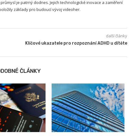
í průmysl je patrný dodnes. Jejich technologické inovace a zaměření
 položily základy pro budoucí vývoj videoher.
další články
Klíčové ukazatele pro rozpoznání ADHD u dítěte
ODOBNÉ ČLÁNKY