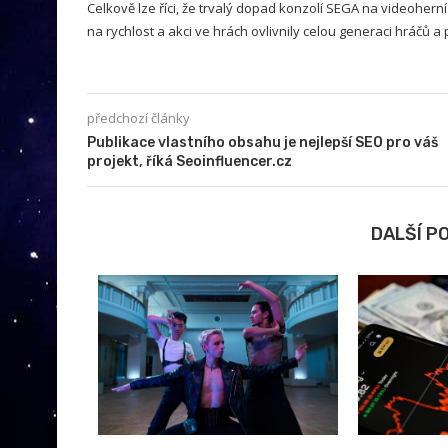
Celkově lze říci, že trvalý dopad konzolí SEGA na videohern
na rychlost a akci ve hrách ovlivnily celou generaci hráčů a
předchozí články
Publikace vlastního obsahu je nejlepší SEO pro váš
projekt, říká Seoinfluencer.cz
DALŠÍ P