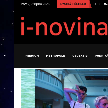
Pátek, 7 srpna 2026
RYCHLÝ PŘEHLED
ity
Geopolitika vzácných kovů: Skutečná cena za zelenou a...
Ek
PREMIUM
METROPOLE
OBJEKTIV
PODNIKÁ