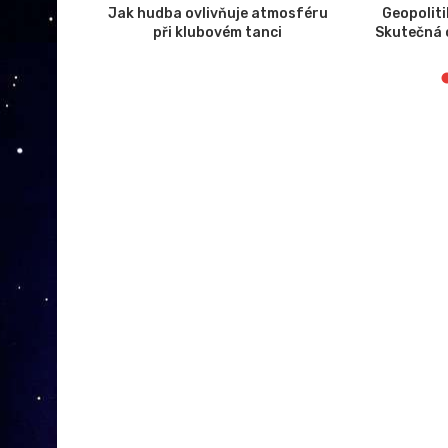
 zlevňují,
Jak hudba ovlivňuje atmosféru
Geopolit
komponentů
při klubovém tanci
Skutečná c