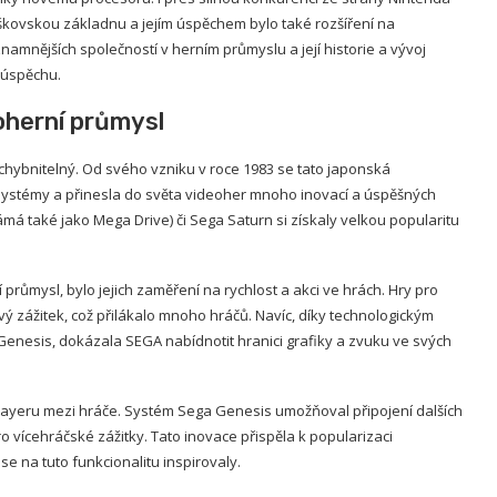
škovskou základnu a jejím úspěchem bylo také rozšíření na
amnějších společností v herním průmyslu a její historie a vývoj
 úspěchu.
oherní průmysl
hybnitelný. Od svého vzniku v roce 1983 se tato japonská
i systémy a přinesla do světa videoher mnoho inovací a úspěšných
má také jako Mega Drive) či Sega Saturn si získaly velkou popularitu
 průmysl, bylo jejich zaměření na rychlost a akci ve hrách. Hry pro
zážitek, což přilákalo mnoho hráčů. Navíc, díky technologickým
Genesis, dokázala SEGA nabídnotit hranici grafiky a zvuku ve svých
layeru mezi hráče. Systém Sega Genesis umožňoval připojení dalších
o vícehráčské zážitky. Tato inovace přispěla k popularizaci
se na tuto funkcionalitu inspirovaly.