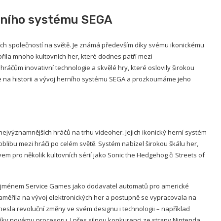
erního systému SEGA
ích společností na světě. Je známá především díky svému ikonickému
ořila mnoho kultovních her, které dodnes patří mezi
hráčům inovativní technologie a skvělé hry, které oslovily širokou
me na historii a vývoj herního systému SEGA a prozkoumáme jeho
nejvýznamnějších hráčů na trhu videoher. Jejich ikonický herní systém
oblibu mezi hráči po celém světě. Systém nabízel širokou škálu her,
vem pro několik kultovních sérií jako Sonic the Hedgehog či Streets of
od jménem Service Games jako dodavatel automatů pro americké
zaměřila na vývoj elektronických her a postupně se vypracovala na
esla revoluční změny ve svém designu i technologii – například
 díky novému procesoru. I přes silnou konkurenci ze strany Nintenda