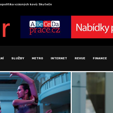
onomika pozornosti: Proč se soustředění stalo nejvzácnější komoditou...
Cesta p
NÍ
SLUŽBY
METRO
INTERNET
REVUE
FINANCE