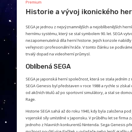
Premium
Historie a vývoj ikonického h
SEGA je jednou z nejvýznamnějších a nejoblíbenějších hern
hernímu systému, který se stal symbolem 90. let. SEGA vytv
nezapomenutelná díla herní historie. Jejich konzole nabídly 
veřejnost i profesionální hráče. V tomto článku se podívá
trvalý dopad na videoherní průmysl.
Oblíbená SEGA
SEGA je japonská herní společnost, která se stala jedním z 
SEGA Genesis byl představen v roce 1988 a rychle si získal 
od akčních titulů až po sportovní simulátory, a stal se domo
Rage.
Historie SEGA sahá až do roku 1940, kdy byla založena p
vojenské síly umístěné v Japonsku. V průběhu let se firma 
jednoho z hlavních konkurentů Nintenda. Sega Genesis přin
možnost použití více tlačítek u ovladače nebo lepší grafiku