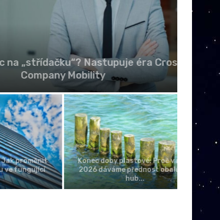
třídačku“? Nastupuje éra Cross-
Archit
ompany Mobility
oměnit
Konec doby plastové: Proč v roce
ující
2026 dáváme přednost obalům z
Ochrana 
hub...
p