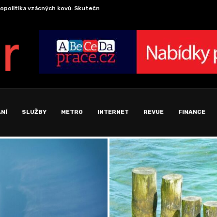
Cesta p
onomika pozornosti: Proč se soustředění stalo nejvzácnější komoditou...
NÍ
SLUŽBY
METRO
INTERNET
REVUE
FINANCE