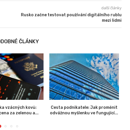
další články
Rusko začne testovat používání digitálního rublu
mezi lidmi
ODOBNÉ ČLÁNKY
ika vzácných kovů:
Cesta podnikatele: Jak proměnit
K
ena za zelenou a...
odvážnou myšlenku ve fungující...