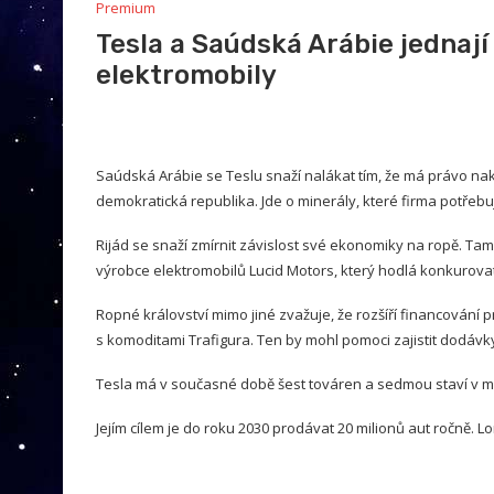
Premium
Tesla a Saúdská Arábie jednají
elektromobily
Saúdská Arábie se Teslu snaží nalákat tím, že má právo nak
demokratická republika. Jde o minerály, které firma potřebuj
Rijád se snaží zmírnit závislost své ekonomiky na ropě. Tam
výrobce elektromobilů Lucid Motors, který hodlá konkurovat
Ropné království mimo jiné zvažuje, že rozšíří financování
s komoditami Trafigura. Ten by mohl pomoci zajistit dodávky
Tesla má v současné době šest továren a sedmou staví v 
Jejím cílem je do roku 2030 prodávat 20 milionů aut ročně. Lon