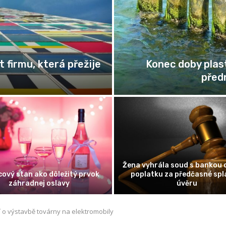
Zaměstnanec na „s
při klubovém tanci
C
omika pozornosti: Proč se
Cesta podnikatele: Jak pr
tředění stalo nejvzácnější
odvážnou myšlenku ve fung
komoditou 21. století
firmu
í o výstavbě továrny na elektromobily