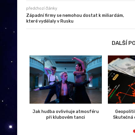
předchozí články
Západní firmy se nemohou dostat k miliardám,
které vydělaly v Rusku
DALŠÍ P
 zlevňují,
Jak hudba ovlivňuje atmosféru
Geopolit
komponentů
při klubovém tanci
Skutečná c