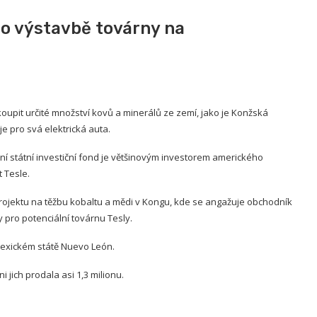
 o výstavbě továrny na
oupit určité množství kovů a minerálů ze zemí, jako je Konžská
e pro svá elektrická auta.
ní státní investiční fond je většinovým investorem amerického
 Tesle.
 projektu na těžbu kobaltu a mědi v Kongu, kde se angažuje obchodník
 pro potenciální továrnu Tesly.
mexickém státě Nuevo León.
i jich prodala asi 1,3 milionu.