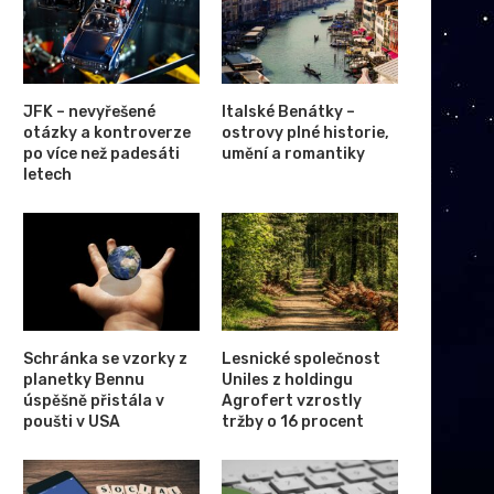
JFK – nevyřešené
Italské Benátky –
otázky a kontroverze
ostrovy plné historie,
po více než padesáti
umění a romantiky
letech
Schránka se vzorky z
Lesnické společnost
planetky Bennu
Uniles z holdingu
úspěšně přistála v
Agrofert vzrostly
poušti v USA
tržby o 16 procent