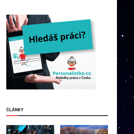
ČLÁNKY
onec doby plastové: Proč v roce
Ochrana vašeho zvířete 
2026 dáváme...
rozpočtu při online pojiště