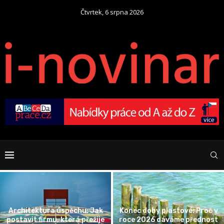
Čtvrtek, 6 srpna 2026
Architektura úspěchu: Jak
Konec doby plastové: Proč v
postavit firmu, která přežije
roce 2026 dáváme přednost