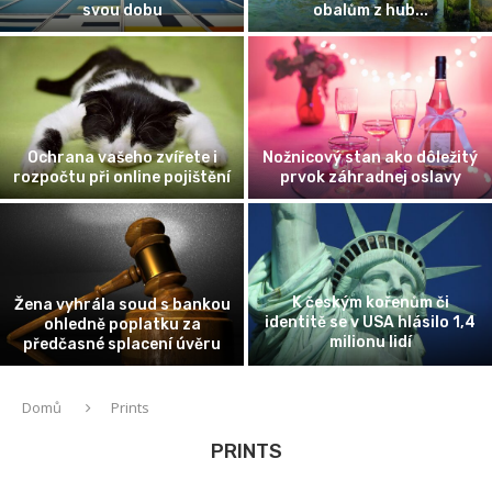
svou dobu
obalům z hub...
Ochrana vašeho zvířete i
Nožnicový stan ako dôležitý
rozpočtu při online pojištění
prvok záhradnej oslavy
K českým kořenům či
Žena vyhrála soud s bankou
identitě se v USA hlásilo 1,4
ohledně poplatku za
milionu lidí
předčasné splacení úvěru
Domů
Prints
PRINTS